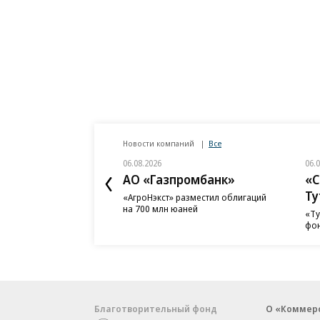
Новости компаний
Все
06.08.2026
06.
АО «Газпромбанк»
«С
Ту
«АгроНэкст» разместил облигаций
на 700 млн юаней
«Ту
фон
Благотворительный фонд
О «Коммер