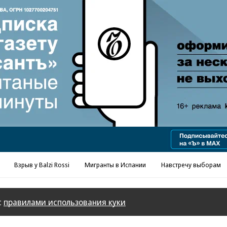
Реклама в «Ъ» www.kommersant.ru/ad
Взрыв у Balzi Rossi
Мигранты в Испании
Навстречу выборам
с
правилами использования куки