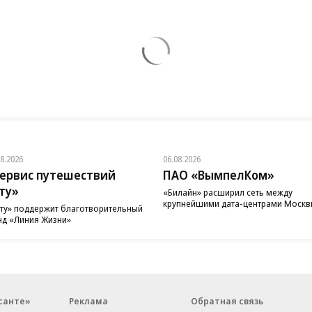
08.2026
06.08.2026
ервис путешествий
ПАО «ВымпелКом»
ту»
«Билайн» расширил сеть между
крупнейшими дата-центрами Моск
ту» поддержит благотворительный
д «Линия Жизни»
санте»
Реклама
Обратная связь