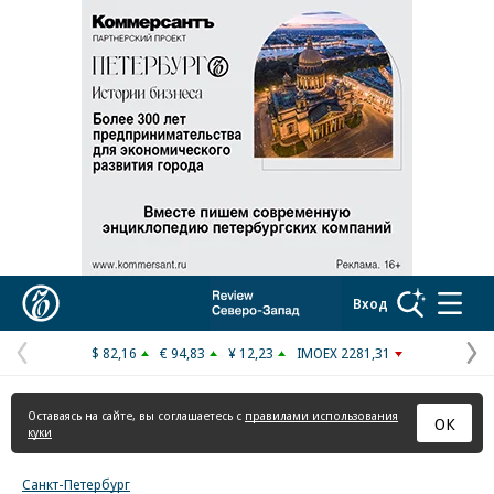
Реклама в «Ъ» www.kommersant.ru/ad
Коммерсантъ
Вход
$ 82,16
€ 94,83
¥ 12,23
IMOEX 2281,31
Предыдущая
С
страница
с
Оставаясь на сайте, вы соглашаетесь с
правилами использования
ОК
куки
Санкт-Петербург