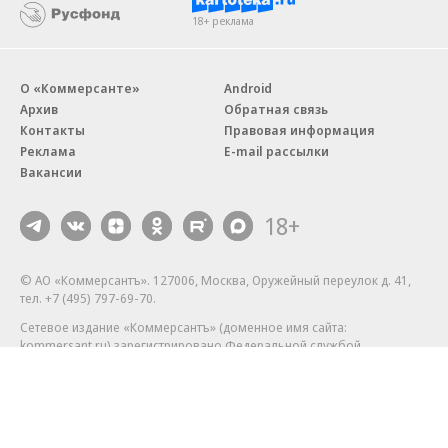
18+ реклама
О «Коммерсанте»
Android
Архив
Обратная связь
Контакты
Правовая информация
Реклама
E-mail рассылки
Вакансии
18+
© АО «Коммерсантъ». 127006, Москва, Оружейный переулок д. 41,
тел. +7 (495) 797-69-70.
Сетевое издание «Коммерсантъ» (доменное имя сайта:
kommersant.ru) зарегистрировано Федеральной службой
по надзору в сфере связи, информационных технологий и массовых
коммуникаций (Роскомнадзор), регистрационный номер и дата
принятия решения о регистрации: серия
Эл № ФС77-76922
от 11 октября 2019 г.
Партнерские проекты/материалы, новости компаний, материалы