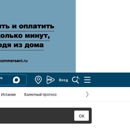
Вход
Коммерсантъ
FM
 Испании
Валютный прогноз
Навстречу выбора
Отношения С
Эксклюзивы
Следующая
страница
ОК