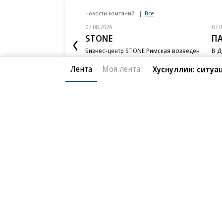
Новости компаний
Все
07.08.2026
07.
STONE
П
Бизнес-центр STONE Римская возведен
В Д
в полную высоту
ком
ESG
Лента
Моя лента
Хуснуллин: ситуа
Благотворительный фонд
О «Коммер
Архив
Контакты
18+ реклама
© АО «Коммерсантъ». 127006, Москва, Оружейный пе
Сетевое издание «Коммерсантъ» (доменное имя сайт
Федеральной службой по надзору в сфере связи, и