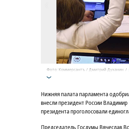
Фото: Коммерсантъ / Дмитрий Духанин
/
Нижняя палата парламента одобрил
внесли президент России Владимир 
президента проголосовали единогл
Председатель Госдумы Вячеслав Во