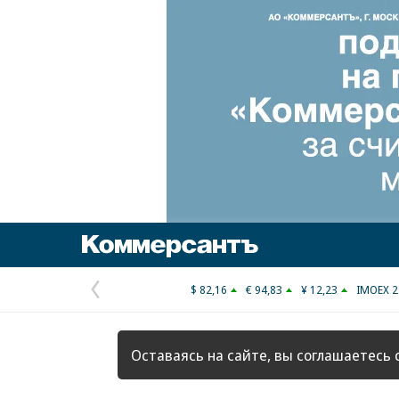
Коммерсантъ
$ 82,16
€ 94,83
¥ 12,23
IMOEX 2
Предыдущая
страница
Оставаясь на сайте, вы соглашаетесь 