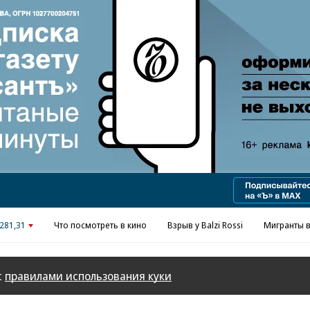
Реклама в «Ъ» www.kommersant.ru/ad
281,31
Что посмотреть в кино
Взрыв у Balzi Rossi
Мигранты в
с
правилами использования куки