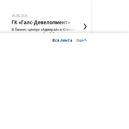
06.08.2026
06.08.2026
06.08.2026
06.08.2026
06.08.2026
05.08.2026
05.08.2026
ГК «Галс-Девелопмент»
«Донстрой»
АО «Газпромбанк
«Сервис путешес
ПАО «ВымпелКом
ПАО «ВымпелКом
АО «Банк ДОМ.РФ
Туту»
В бизнес-центре «Адмирал» в Южном
Тренд на лояльность: по
«АгроНэкст» разместил о
«Билайн» расширил сеть
Beeline Cloud и PlatformC
Банк ДОМ.РФ в 2,5 раза н
порту залит первый куб бетона
недвижимости бизнес-клас
на 700 млн юаней
крупнейшими дата-центр
холодное S3-хранилище 
объемы кредитования п
«Туту» поддержит благо
случаев остаются в сегме
данных бизнеса
ИЖС с эскроу
Вся лента
Еще
фонд «Линия Жизни»
18+
алы, новости компаний, материалы с пометкой
общение» опубликованы на коммерческой основе.
ся рекомендательные технологии.
Подробнее