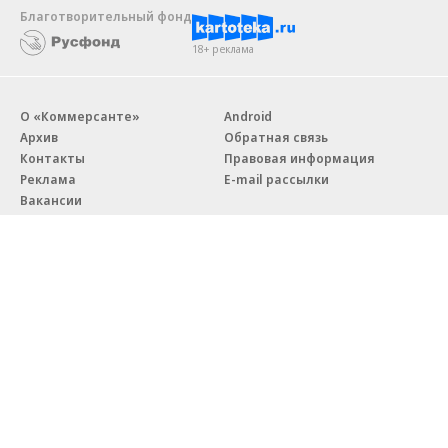
Благотворительный фонд
18+ реклама
О «Коммерсанте»
Android
Архив
Обратная связь
Контакты
Правовая информация
Реклама
E-mail рассылки
Вакансии
18+
© АО «Коммерсантъ». 127006, Москва, Оружейный переулок д. 41,
тел. +7 (495) 797-69-70.
Сетевое издание «Коммерсантъ» (доменное имя сайта:
kommersant.ru) зарегистрировано Федеральной службой
по надзору в сфере связи, информационных технологий и массовых
коммуникаций (Роскомнадзор), регистрационный номер и дата
принятия решения о регистрации: серия
Эл № ФС77-76922
от 11 октября 2019 г.