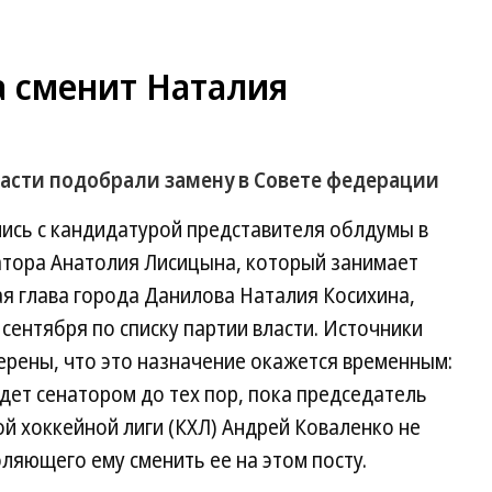
 сменит Наталия
ласти подобрали замену в Совете федерации
ись с кандидатурой представителя облдумы в
натора Анатолия Лисицына, который занимает
ая глава города Данилова Наталия Косихина,
сентября по списку партии власти. Источники
верены, что это назначение окажется временным:
удет сенатором до тех пор, пока председатель
й хоккейной лиги (КХЛ) Андрей Коваленко не
оляющего ему сменить ее на этом посту.