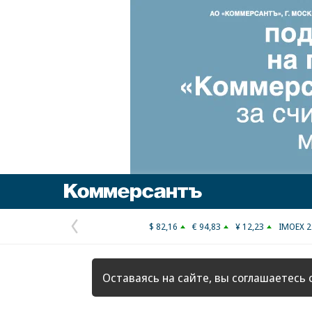
Коммерсантъ
$ 82,16
€ 94,83
¥ 12,23
IMOEX 2
Предыдущая
страница
Оставаясь на сайте, вы соглашаетесь 