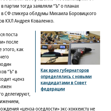
в партии тогда заявляли “Ъ” о планах
и в СФ спикера облдумы Михаила Боровицкого
ов КХЛ Андрея Коваленко.
ся поста
и» после
 этого, как
 него
подин
Как врио губернаторов
ов “Ъ” в
определялись с новыми
ходит «ценз
кандидатами в Совет
олжен
федерации
го делегируют,
вижением,
хождения «ценза оседлости» экс-хоккеисту не