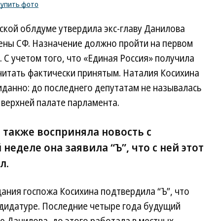
купить фото
ской облдуме утвердила экс-главу Данилова
ены СФ. Назначение должно пройти на первом
 С учетом того, что «Единая Россия» получила
читать фактически принятым. Наталия Косихина
иданно: до последнего депутатам не называлась
 верхней палате парламента.
также восприняла новость с
еделе она заявила “Ъ”, что с ней этот
л.
ания госпожа Косихина подтвердила “Ъ”, что
ндидатуре. Последние четыре года будущий