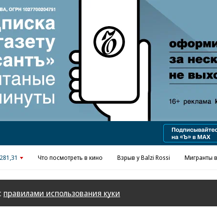
Реклама в «Ъ» www.kommersant.ru/ad
281,31
Что посмотреть в кино
Взрыв у Balzi Rossi
Мигранты в
с
правилами использования куки