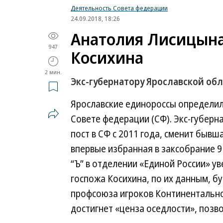
Деятельность Совета федерации
24.09.2018, 18:26
Анатолия Лисицына
947
Косихина
2 мин.
Экс-губернатору Ярославской об
Ярославские единороссы определил
Совете федерации (СФ). Экс-губер
пост в СФ с 2011 года, сменит бывш
впервые избранная в заксобрание 9 
“Ъ” в отделении «Единой России» у
госпожа Косихина, по их данным, б
профсоюза игроков Континентально
достигнет «ценза оседлости», позв