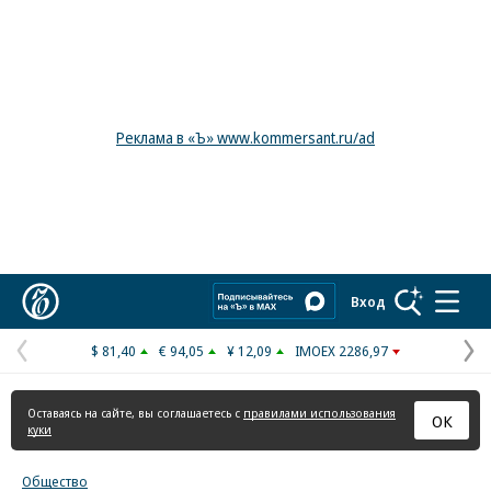
Реклама в «Ъ» www.kommersant.ru/ad
Коммерсантъ
Вход
$ 81,40
€ 94,05
¥ 12,09
IMOEX 2286,97
Предыдущая
С
страница
с
Оставаясь на сайте, вы соглашаетесь с
правилами использования
ОК
куки
Общество