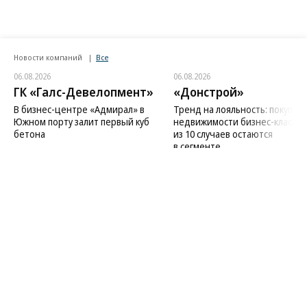
Новости компаний
Все
06.08.2026
06.08.2026
ГК «Галс-Девелопмент»
«Донстрой»
В бизнес-центре «Адмирал» в
Тренд на лояльность: покупат
Южном порту залит первый куб
недвижимости бизнес-класса в
бетона
из 10 случаев остаются
в сегменте
Благотворительный фонд
18+ реклама
О «Коммерсанте»
Android
Архив
Обратная связь