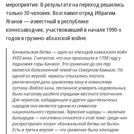
мероприятие. В результате на переход решились
только 30 человек. Возглавил отряд Ибрагим
Яганов — известный в республике
коннозаводчик, участвовавший в начале 1990-х
годов в грузино-абхазской войне.
Канжальская битва — один из эпизодов кавказских войн
XVIII века. Считается, что она произошла в 1708 году у
подножия горы Канжол. Это сражение до сих пор
является болезненной темой на Северном Кавказе. По
одной из версий, черкесы отказались платить
увеличенную дань крымскому хану и османскому
султану. Войско хана, посланное усмирить недовольных,
было наголову разбито отрядами местного ополчения.
Для черкесов, кабардинцев и других адыгоязычных
народов оно является одним из символов
национального героизма. Тюркские народы — включая
балкарцев — негативно относятся к этой теме: среди них
распространен лозунг «Канжальской битвы не было».
Есть и третья версия — что сражение было эпизодом