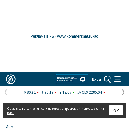
Реклама в «Ъ» www.kommersant.ru/ad
Коммерсантъ
Вход
$ 80,92
€ 93,19
¥ 12,07
IMOEX 2285,04
Предыдущая
С
страница
с
Оставаясь на сайте, вы соглашаетесь с
правилами использования
ОК
куки
Дом