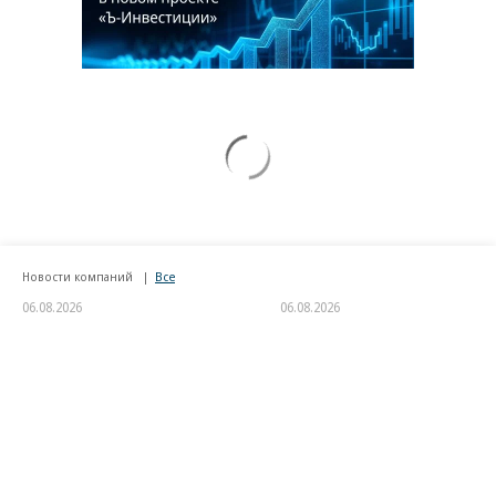
Новости компаний
Все
06.08.2026
06.08.2026
«Донстрой»
АО «Газпромбанк»
Тренд на лояльность: покупатели
«АгроНэкст» разместил
недвижимости бизнес-класса в 9
облигаций на 700 млн юаней
из 10 случаев остаются
в сегменте