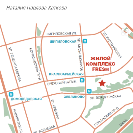
Наталия Павлова-Каткова
Развернуть на