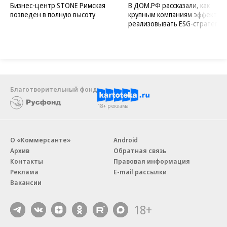
Бизнес-центр STONE Римская
В ДОМ.РФ рассказали, как
возведен в полную высоту
крупным компаниям эффектив
реализовывать ESG-стратегию
Благотворительный фонд
18+ реклама
О «Коммерсанте»
Android
Архив
Обратная связь
Контакты
Правовая информация
Реклама
E-mail рассылки
Вакансии
18+