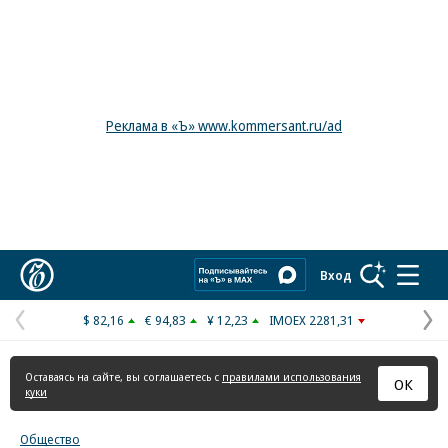
Реклама в «Ъ» www.kommersant.ru/ad
Коммерсантъ
Вход
$ 82,16
€ 94,83
¥ 12,23
IMOEX 2281,31
Предыдущая
С
страница
с
Оставаясь на сайте, вы соглашаетесь с
правилами использования
ОК
куки
Общество