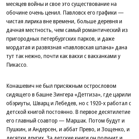
месяцев войны и свое это существование на
обочине очень ценил. Павловск его графики —
чистая лирика вне времени, больше деревня и
дачная местность, чем самый романтический из
пригородных петербургских парков, и даже
мордатая и развязная «павловская шпана» дана
тут так нежно, почти как вакхи с вакханками у
Пикассо.
Конашевич не был присяжным острословом
сидящего в башне Зингера «Детгиза», где царили
обэриуты, Шварц и Лебедев, но с 1920-х работал с
детской книгой постоянно. В первое десятилетие
его главный соавтор — Маршак. Потом будут и
Пушкин, и Андерсен, и аббат Прево, и Зощенко, и
десятки других. За детские книги он получит и