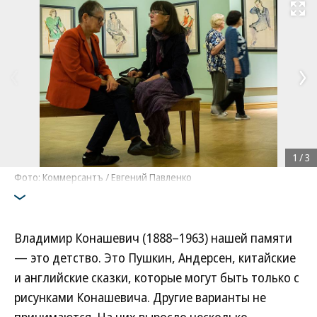
Развернуть на
1
/
3
Фото: Коммерсантъ / Евгений Павленко
Владимир Конашевич (1888–1963) нашей памяти
— это детство. Это Пушкин, Андерсен, китайские
и английские сказки, которые могут быть только с
рисунками Конашевича. Другие варианты не