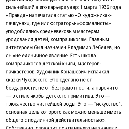
сильнейший в его карьере удар: 1 марта 1936 года
«Правда» напечатала статью «О художниках-
пачкунах», где иллюстраторы-«формалисты»
уподоблялись средневековым мастерам
уродования детей, компрачикосам. Главным
антигероем был назначен Владимир Лебедев, но
он «не единичное явление. Есть школа
компрачикосов детской книги, м
а
стеров-
пачкастеров. Художник Конашевич испачкал
сказки Чуковского. Это сделано не от
бездарности, не от безграмотности, а нарочито
— в стиле якобы детского примитива. Это —
трюкачество чистейшей воды. Это — "искусство",
основная цель которого как можно меньше иметь
общего с подлинной действительностью».
Собственно, слова тут почти ничего не значили,