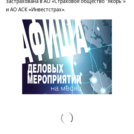
застрахована в АО «Страховое общество “Якорь”»
и АО АСК «Инвестстрах».