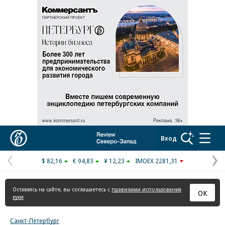
Реклама в «Ъ» www.kommersant.ru/ad
Коммерсантъ
Вход
$ 82,16
€ 94,83
¥ 12,23
IMOEX 2281,31
Предыдущая
С
страница
с
Оставаясь на сайте, вы соглашаетесь с
правилами использования
ОК
куки
Санкт-Петербург