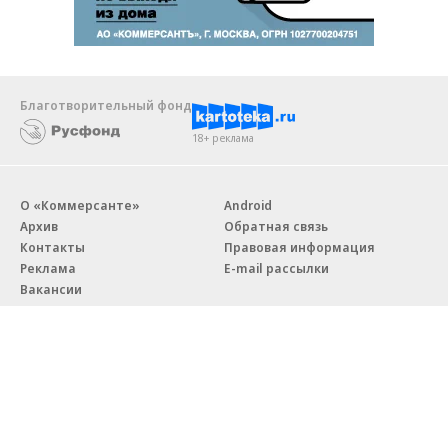
Благотворительный фонд
18+ реклама
О «Коммерсанте»
Android
Архив
Обратная связь
Контакты
Правовая информация
Реклама
E-mail рассылки
Вакансии
18+
© АО «Коммерсантъ». 127006, Москва, Оружейный переулок д. 41,
тел. +7 (495) 797-69-70.
Сетевое издание «Коммерсантъ» (доменное имя сайта: