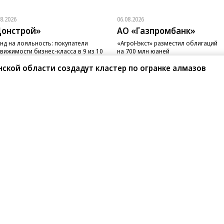
08.2026
06.08.2026
онстрой»
АО «Газпромбанк»
нд на лояльность: покупатели
«АгроНэкст» разместил облигаций
вижимости бизнес-класса в 9 из 10
на 700 млн юаней
чаев остаются в сегменте
нской области создадут кластер по огранке алмазов
санте»
Реклама
Обратная связь
Вакансии
Правовая информация
Android
E-mail рассылки
реулок д. 41,
тел. +7 (495) 797-69-70.
Партнерские проекты/матери
«Промо» и «Официальное со
а: kommersant.ru) зарегистрировано
нформационных технологий
На kommersant.ru применяют
ционный номер и дата принятия