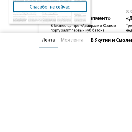
Новости компаний
Все
Спасибо, не сейчас
06.08.2026
06.
ГК «Галс-Девелопмент»
«Д
В бизнес-центре «Адмирал» в Южном
Тре
порту залит первый куб бетона
нед
слу
Лента
Моя лента
В Якутии и Смоле
Благотворительный фонд
О «Коммер
Архив
Контакты
18+ реклама
© АО «Коммерсантъ». 127006, Москва, Оружейный пе
Сетевое издание «Коммерсантъ» (доменное имя сайт
Федеральной службой по надзору в сфере связи, и
и массовых коммуникаций (Роскомнадзор), регистра