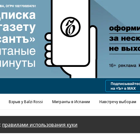
Реклама в «Ъ» www.kommersant.ru/ad
Взрыв у Balzi Rossi
Мигранты в Испании
Навстречу выборам
с
правилами использования куки