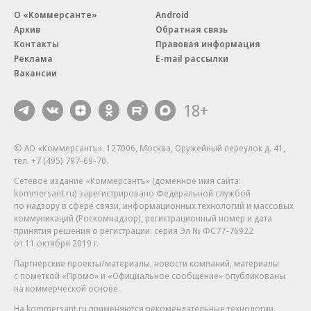
О «Коммерсанте»
Android
Архив
Обратная связь
Контакты
Правовая информация
Реклама
E-mail рассылки
Вакансии
18+
© АО «Коммерсантъ». 127006, Москва, Оружейный переулок д. 41,
тел. +7 (495) 797-69-70.
Сетевое издание «Коммерсантъ» (доменное имя сайта:
kommersant.ru) зарегистрировано Федеральной службой
по надзору в сфере связи, информационных технологий и массовых
коммуникаций (Роскомнадзор), регистрационный номер и дата
принятия решения о регистрации: серия
Эл № ФС77-76922
от 11 октября 2019 г.
Партнерские проекты/материалы, новости компаний, материалы
с пометкой «Промо» и «Официальное сообщение» опубликованы
на коммерческой основе.
На kommersant.ru применяются рекомендательные технологии.