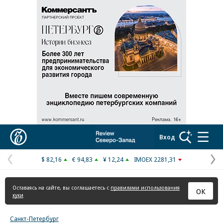
Реклама в «Ъ» www.kommersant.ru/ad
Коммерсантъ
Вход
$ 82,16
€ 94,83
¥ 12,24
IMOEX 2281,31
Предыдущая
С
страница
с
Оставаясь на сайте, вы соглашаетесь с
правилами использования
ОК
куки
Санкт-Петербург