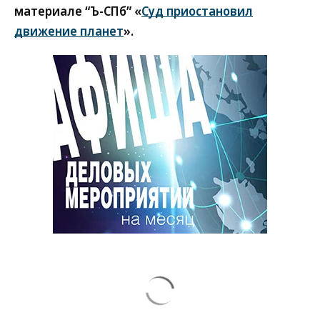
материале “Ъ-СПб” «
Суд приостановил
движение планет
».