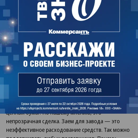
средства под повышенный процент,— отметил
представитель содовой компании.—
Бугульминский электронасосный завод — наш
контрагент, поставляет нам комплектующие. Ему
предоставляется финансовая помощь в рамках
наших договорных отношений».
Представитель «Регионального фонда» Башкирии
(республике принадлежит 38% акций БСК) заявил,
что члены совета директоров от фонда
голосовали против этого решения, так как
посчитали сделки рискованными. «Заем для
компании «Сиена» предоставлен на покупку
ценных бумаг. По нашему мнению, это
непрозрачная сделка. Заем для завода — это
неэффективное расходование средств. Так можно