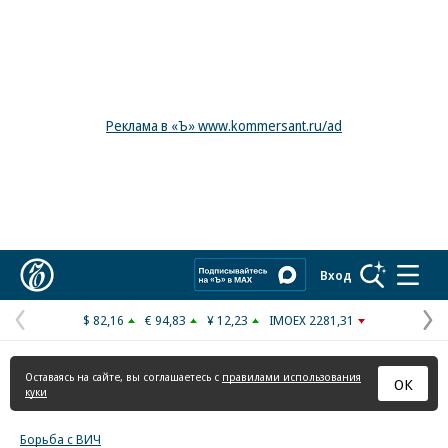
Реклама в «Ъ» www.kommersant.ru/ad
Коммерсантъ
Вход
$ 82,16
€ 94,83
¥ 12,23
IMOEX 2281,31
Предыдущая
С
страница
с
Оставаясь на сайте, вы соглашаетесь с
правилами использования
ОК
куки
Борьба с ВИЧ