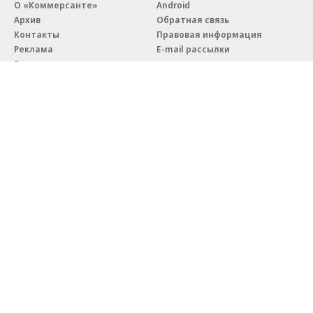
О «Коммерсанте»
Android
Архив
Обратная связь
Контакты
Правовая информация
Реклама
E-mail рассылки
Вакансии
18+
© АО «Коммерсантъ». 127006, Москва, Оружейный переулок д. 41,
тел. +7 (495) 797-69-70.
Сетевое издание «Коммерсантъ» (доменное имя сайта:
kommersant.ru) зарегистрировано Федеральной службой
по надзору в сфере связи, информационных технологий и массовых
коммуникаций (Роскомнадзор), регистрационный номер и дата
принятия решения о регистрации: серия
Эл № ФС77-76922
от 11 октября 2019 г.
Партнерские проекты/материалы, новости компаний, материалы
с пометкой «Промо» и «Официальное сообщение» опубликованы
на коммерческой основе.
На kommersant.ru применяются рекомендательные технологии.