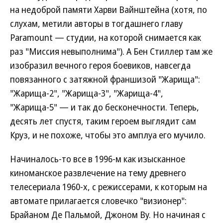
на недоброй памяти Харви Вайнштейна (хотя, по
слухам, метили авторы в тогдашнего главу
Paramount — студии, на которой снимается как
раз "Миссия невыполнима"). А Бен Стиллер там же
изобразил вечного героя боевиков, навсегда
повязанного с затяжной франшизой "Жарища":
"Жарища-2", "Жарища-3", "Жарища-4",
"Жарища-5" — и так до бесконечности. Теперь,
десять лет спустя, таким героем выглядит сам
Круз, и не похоже, чтобы это амплуа его мучило.
Начиналось-то все в 1996-м как изысканное
киноманское развлечение на тему древнего
телесериала 1960-х, с режиссерами, к которым на
автомате прилагается словечко "визионер":
Брайаном Де Пальмой, Джоном Ву. Но начиная с