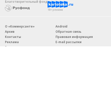
Благотворительный фонд
18+ реклама
О «Коммерсанте»
Android
Архив
Обратная связь
Контакты
Правовая информация
Реклама
E-mail рассылки
Вакансии
18+
© АО «Коммерсантъ». 127006, Москва, Оружейный переулок д. 41,
тел. +7 (495) 797-69-70.
Сетевое издание «Коммерсантъ» (доменное имя сайта:
kommersant.ru) зарегистрировано Федеральной службой
по надзору в сфере связи, информационных технологий и массовых
коммуникаций (Роскомнадзор), регистрационный номер и дата
принятия решения о регистрации: серия
Эл № ФС77-76922
от 11 октября 2019 г.