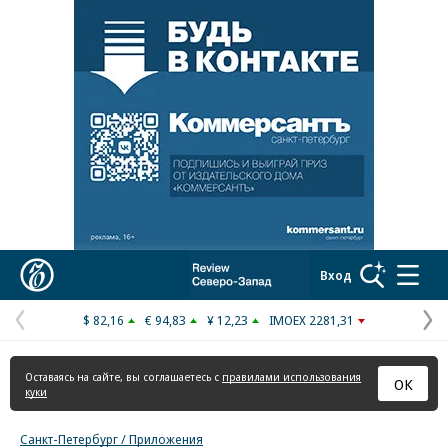
Реклама в «Ъ» www.kommersant.ru/ad
Коммерсантъ
Вход
$ 82,16
€ 94,83
¥ 12,23
IMOEX 2281,31
Предыдущая
С
страница
с
Оставаясь на сайте, вы соглашаетесь с
правилами использования
ОК
куки
Санкт-Петербург / Приложения