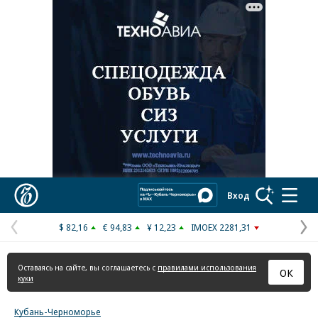
Реклама в «Ъ» www.kommersant.ru/ad
Коммерсантъ
Вход
$ 82,16
€ 94,83
¥ 12,23
IMOEX 2281,31
Предыдущая
С
страница
с
Оставаясь на сайте, вы соглашаетесь с
правилами использования
ОК
куки
Кубань-Черноморье