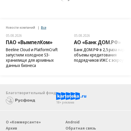
Новости компаний
Все
05.08.2026
05.08.2026
ПАО «ВымпелКом»
АО «Банк ДОМ.РФ»
Beeline Cloud и PlatformCraft
Банк ДОМ.РФ в 2,5 раза нараст
запустили холодное S3-
объемы кредитования
хранилище для архивных
подрядчиков ИЖС с эскроу
данных бизнеса
Благотворительный фонд
18+ реклама
О «Коммерсанте»
Android
Архив
Обратная связь