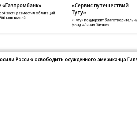
 «Газпромбанк»
«Сервис путешествий
Туту»
роНэкст» разместил облигаций
700 млн юаней
«Туту» поддержит благотворительн
фонд «Линия Жизни»
просили Россию освободить осужденного американца Гил
санте»
Реклама
Обратная связь
Вакансии
Правовая информация
Android
E-mail рассылки
реулок д. 41,
тел. +7 (495) 797-69-70.
Партнерские проекты/матери
«Промо» и «Официальное со
а: kommersant.ru) зарегистрировано
нформационных технологий
На kommersant.ru применяют
ционный номер и дата принятия
1 октября 2019 г.