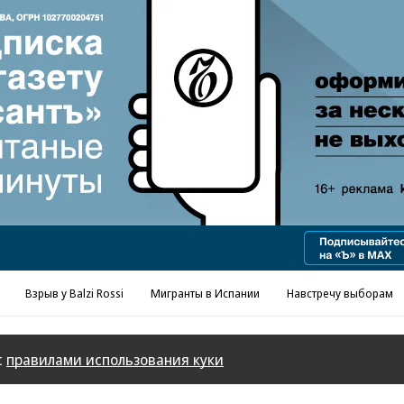
Реклама в «Ъ» www.kommersant.ru/ad
Взрыв у Balzi Rossi
Мигранты в Испании
Навстречу выборам
с
правилами использования куки