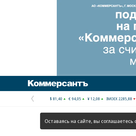
Коммерсантъ
$ 81,40
€ 94,05
¥ 12,08
IMOEX 2285,88
Предыдущая
страница
Оставаясь на сайте, вы соглашаетесь 