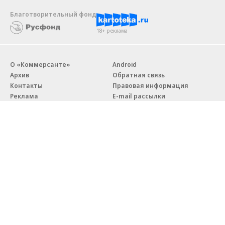
Благотворительный фонд
18+ реклама
О «Коммерсанте»
Android
Архив
Обратная связь
Контакты
Правовая информация
Реклама
E-mail рассылки
Вакансии
18+
© АО «Коммерсантъ». 127006, Москва, Оружейный переулок д. 41,
тел. +7 (495) 797-69-70.
Сетевое издание «Коммерсантъ» (доменное имя сайта:
kommersant.ru) зарегистрировано Федеральной службой
по надзору в сфере связи, информационных технологий и массовых
коммуникаций (Роскомнадзор), регистрационный номер и дата
принятия решения о регистрации: серия
Эл № ФС77-76922