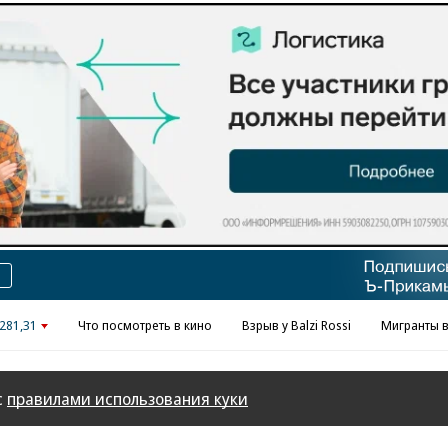
Реклама в «Ъ» www.kommersant.ru/ad
281,31
Что посмотреть в кино
Взрыв у Balzi Rossi
Мигранты в
с
правилами использования куки