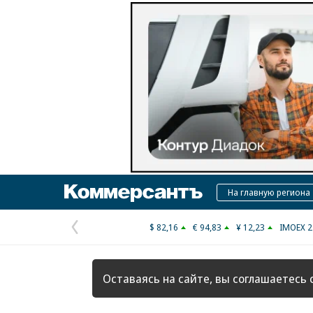
Коммерсантъ
На главную региона
$ 82,16
€ 94,83
¥ 12,23
IMOEX 2
Предыдущая
страница
Оставаясь на сайте, вы соглашаетесь 