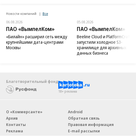
Новости компаний
Все
06.08.2026
05.08.2026
ПАО «ВымпелКом»
ПАО «ВымпелКом»
«Билайн» расширил сеть между
Beeline Cloud и PlatformCraft
крупнейшими дата-центрами
запустили холодное S3-
Москвы
хранилище для архивных
данных бизнеса
Благотворительный фонд
18+ реклама
О «Коммерсанте»
Android
Архив
Обратная связь
Контакты
Правовая информация
Реклама
E-mail рассылки