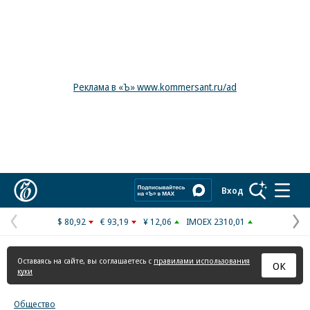
Реклама в «Ъ» www.kommersant.ru/ad
Коммерсантъ
Вход
$ 80,92
€ 93,19
¥ 12,06
IMOEX 2310,01
Предыдущая
С
страница
с
Оставаясь на сайте, вы соглашаетесь с
правилами использования
ОК
куки
Общество