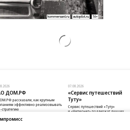
08.2026
07.08.2026
АО ДОМ.РФ
«Сервис путешествий
Туту»
ОМ.РФ рассказали, как крупным
паниям эффективно реализовывать
Сервис путешествий «Туту»
-стратегию
и «Нетмонет» поддержат лучших
сотрудников российских отелей
омпромисс