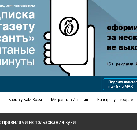
Реклама в «Ъ» www.kommersant.ru/ad
Взрыв у Balzi Rossi
Мигранты в Испании
Навстречу выборам
с
правилами использования куки