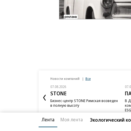
Новости компаний
Все
07.08.2026
07.
STONE
П
Бизнес-центр STONE Римская возведен
В Д
в полную высоту
ком
ESG
Лента
Моя лента
Экологический к