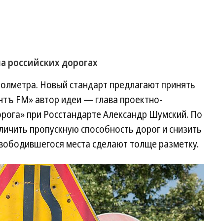
а российских дорогах
полметра. Новый стандарт предлагают принять
нтъ FM» автор идеи — глава проектно-
орога» при Росстандарте Александр Шумский. По
еличить пропускную способность дорог и снизить
освободившегося места сделают толще разметку.