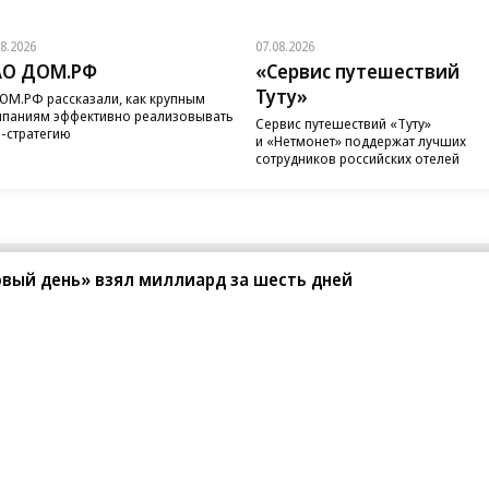
08.2026
07.08.2026
АО ДОМ.РФ
«Сервис путешествий
Туту»
ОМ.РФ рассказали, как крупным
паниям эффективно реализовывать
Сервис путешествий «Туту»
-стратегию
и «Нетмонет» поддержат лучших
сотрудников российских отелей
овый день» взял миллиард за шесть дней
санте»
Реклама
Обратная связь
Вакансии
Правовая информация
Android
E-mail рассылки
реулок д. 41,
тел. +7 (495) 797-69-70.
Партнерские проекты/матери
«Промо» и «Официальное со
а: kommersant.ru) зарегистрировано
нформационных технологий
На kommersant.ru применяют