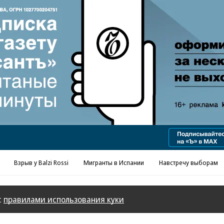
Реклама в «Ъ» www.kommersant.ru/ad
Взрыв у Balzi Rossi
Мигранты в Испании
Навстречу выборам
с
правилами использования куки