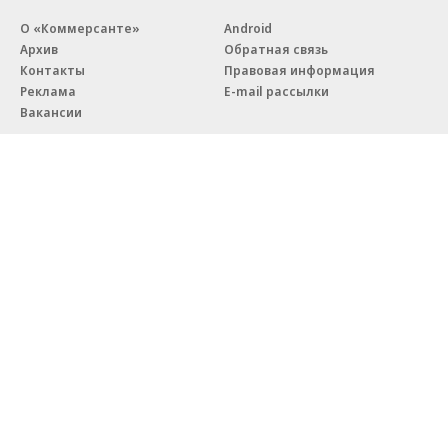
О «Коммерсанте»
Android
Архив
Обратная связь
Контакты
Правовая информация
Реклама
E-mail рассылки
Вакансии
18+
© АО «Коммерсантъ». 127006, Москва, Оружейный переулок д. 41,
тел. +7 (495) 797-69-70.
Сетевое издание «Коммерсантъ» (доменное имя сайта:
kommersant.ru) зарегистрировано Федеральной службой
по надзору в сфере связи, информационных технологий и массовых
коммуникаций (Роскомнадзор), регистрационный номер и дата
принятия решения о регистрации: серия
Эл № ФС77-76922
от 11 октября 2019 г.
Партнерские проекты/материалы, новости компаний, материалы
с пометкой «Промо» и «Официальное сообщение» опубликованы
на коммерческой основе.