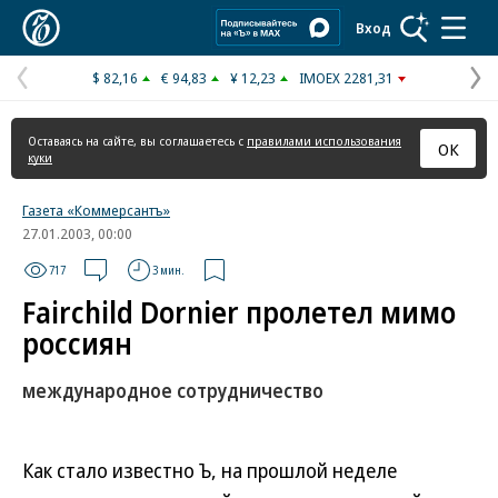
Коммерсантъ
Вход
$ 82,16
€ 94,83
¥ 12,23
IMOEX 2281,31
Предыдущая
С
страница
с
Оставаясь на сайте, вы соглашаетесь с
правилами использования
ОК
куки
Газета «Коммерсантъ»
27.01.2003, 00:00
717
3 мин.
Fairchild Dornier пролетел мимо
россиян
международное сотрудничество
Как стало известно Ъ, на прошлой неделе