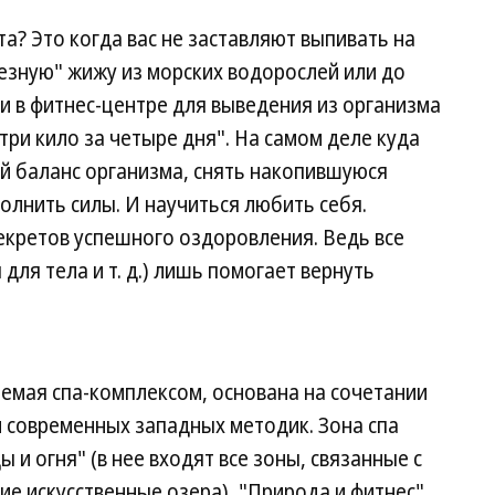
а? Это когда вас не заставляют выпивать на
езную" жижу из морских водорослей или до
и в фитнес-центре для выведения из организма
три кило за четыре дня". На самом деле куда
й баланс организма, снять накопившуюся
полнить силы. И научиться любить себя.
секретов успешного оздоровления. Ведь все
для тела и т. д.) лишь помогает вернуть
емая спа-комплексом, основана на сочетании
 современных западных методик. Зона спа
 и огня" (в нее входят все зоны, связанные с
ие искусственные озера), "Природа и фитнес"