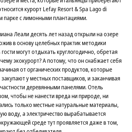
 озере и места, которые итальянцы приберегают
тносится курорт Lefay Resort & Spa Lago di
м парке с лимонными плантациями.
лиана Леали десять лет назад открыли на озере
ожив в основу целебных практик методики
 гости могут отдыхать круглогодично, обретая
чему экокурорт? А потому, что он снабжает себя
ачиная от органических продуктов, которые
 закупают у местных поставщиков, и заканчивая
 частности деревянными панелями. Отель
ом, чтобы не нанести вреда ни природе, ни
вались только местные натуральные материалы,
ую воду, а электричество вырабатывается
окружающей среде тут проявляется даже в том,
тирают без отбеливателя.