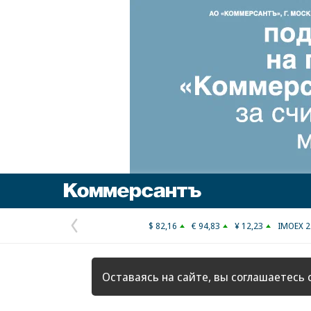
Коммерсантъ
$ 82,16
€ 94,83
¥ 12,23
IMOEX 2
Предыдущая
страница
Оставаясь на сайте, вы соглашаетесь 