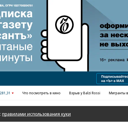
Реклама в «Ъ» www.kommersant.ru/ad
281,31
Что посмотреть в кино
Взрыв у Balzi Rossi
Мигранты в
с
правилами использования куки