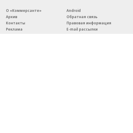
О «Коммерсанте»
Android
Архив
Обратная связь
Контакты
Правовая информация
Реклама
E-mail рассылки
Вакансии
18+
© АО «Коммерсантъ». 127006, Москва, Оружейный переулок д. 41,
тел. +7 (495) 797-69-70.
Сетевое издание «Коммерсантъ» (доменное имя сайта:
kommersant.ru) зарегистрировано Федеральной службой
по надзору в сфере связи, информационных технологий и массовых
коммуникаций (Роскомнадзор), регистрационный номер и дата
принятия решения о регистрации: серия
Эл № ФС77-76922
от 11 октября 2019 г.
Партнерские проекты/материалы, новости компаний, материалы
с пометкой «Промо» и «Официальное сообщение» опубликованы
на коммерческой основе.