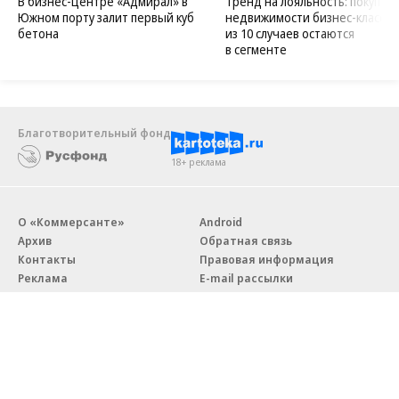
В бизнес-центре «Адмирал» в
Тренд на лояльность: покупат
Южном порту залит первый куб
недвижимости бизнес-класса в
бетона
из 10 случаев остаются
в сегменте
Благотворительный фонд
18+ реклама
О «Коммерсанте»
Android
Архив
Обратная связь
Контакты
Правовая информация
Реклама
E-mail рассылки
Вакансии
18+
© АО «Коммерсантъ». 127006, Москва, Оружейный переулок д. 41,