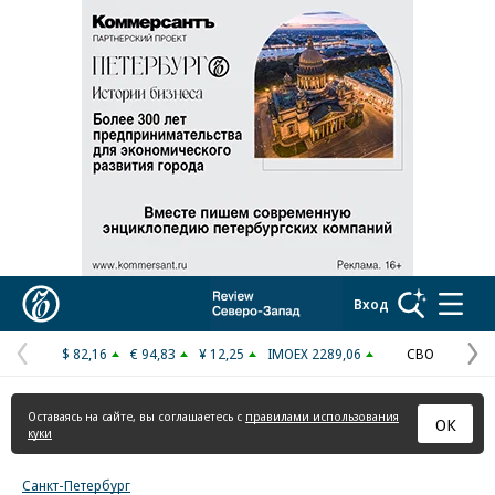
Реклама в «Ъ» www.kommersant.ru/ad
Коммерсантъ
Вход
$ 82,16
€ 94,83
¥ 12,25
IMOEX 2289,06
СВО
Предыдущая
С
страница
с
Оставаясь на сайте, вы соглашаетесь с
правилами использования
ОК
куки
Санкт-Петербург