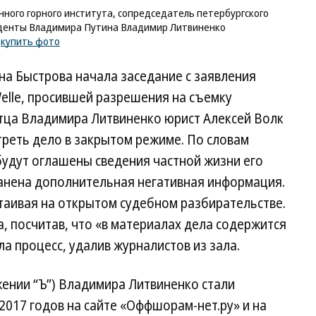
нного горного института, сопредседатель петербургского
иденты Владимира Путина Владимир Литвиненко
/
купить фото
на Быстрова начала заседание с заявления
elle, просившей разрешения на съемку
стца Владимира Литвиненко юрист Алексей Волк
треть дело в закрытом режиме. По словам
будут оглашены сведения частной жизни его
анена дополнительная негативная информация.
таивая на открытом судебном разбирательстве.
а, посчитав, что «в материалах дела содержится
а процесс, удалив журналистов из зала.
жении “Ъ”) Владимира Литвиненко стали
2017 годов на сайте «Оффшорам-нет.ру» и на