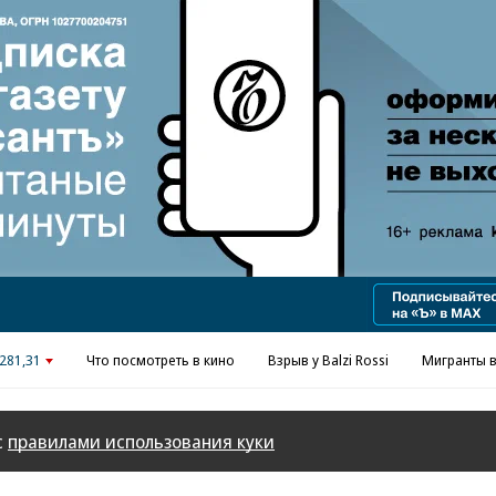
Реклама в «Ъ» www.kommersant.ru/ad
281,31
Что посмотреть в кино
Взрыв у Balzi Rossi
Мигранты в
с
правилами использования куки