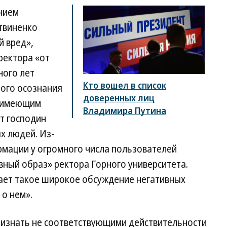
ением
твиненко
 вред»,
ректора «от
ного лет
Кто вошел в список
ного осознания
доверенных лиц
е имеющим
Владимира Путина
т господин
х людей. Из-
рмации у огромного числа пользователей
вный образ» ректора Горного университета.
ает такое широкое обсуждение негативных
о нем».
ризнать не соответствующими действительности