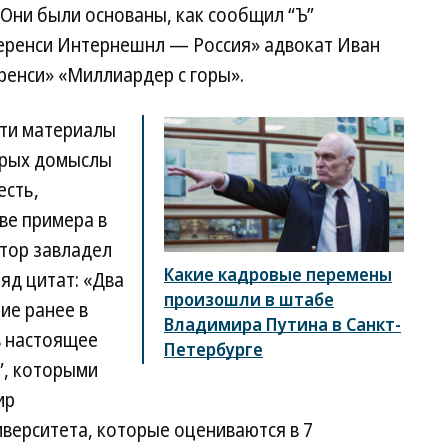
 Они были основаны, как сообщил “Ъ”
еренси Интернешнл — Россия» адвокат Иван
ренси» «Миллиардер с горы».
эти материалы
орых домыслы
есть,
ве примера в
ктор завладел
Какие кадровые перемены
яд цитат: «Два
произошли в штабе
ие ранее в
Владимира Путина в Санкт-
в настоящее
Петербурге
”, которыми
ир
ниверситета, которые оцениваются в 7