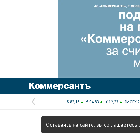
Коммерсантъ
$ 82,16
€ 94,83
¥ 12,23
IMOEX 2
Предыдущая
страница
Оставаясь на сайте, вы соглашаетесь 