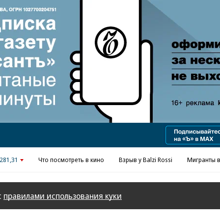
Реклама в «Ъ» www.kommersant.ru/ad
281,31
Что посмотреть в кино
Взрыв у Balzi Rossi
Мигранты в
с
правилами использования куки