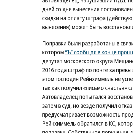
автовладелец, нарушивший ПДД, пол
дней со дня вынесения постановлен
скидки на оплату штрафа (действую
вынесения) может быть восстановл
Поправки были разработаны в связи
котором
“Ъ” сообщал в конце прош
депутат московского округа Мещан
2016 года штраф по почте за превы
этом господин Рейнхиммель не успе
так как получил «письмо счастья» 
Автовладелец попытался восстанови
затем в суд, но везде получил отказ
предусматривает возможность прод
Рейнхиммель обратился в КС, котор
поправки. Собственное поручение 