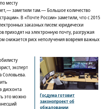
 по месту
м нет,— заметили там.— Большое количество
страции». В «Почте России» заметили, что с 2015
электронных заказных писем: юридически
в приходят на электронную почту, разгружая
том снижается риск неполучения вовремя важных
обилисту
рист, эксперт
а Соловьева.
вить
а дисконта
Госдума готовит
ть это можно
законопроект об
вынесший
обжаловании