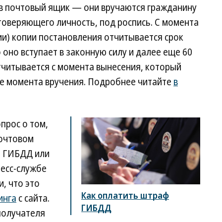
 в почтовый ящик — они вручаются гражданину
товеряющего личность, под роспись. С момента
ии) копии постановления отчитывается срок
 оно вступает в законную силу и далее еще 60
отчитывается с момента вынесения, который
ше момента вручения. Подробнее читайте
в
прос о том,
почтовом
о ГИБДД или
ресс-службе
, что это
Как оплатить штраф
инга
с сайта.
ГИБДД
получателя