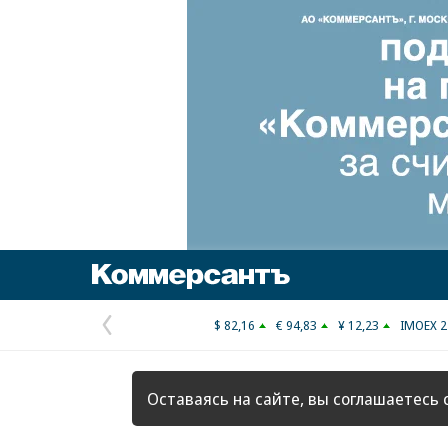
Коммерсантъ
$ 82,16
€ 94,83
¥ 12,23
IMOEX 2
Предыдущая
страница
Оставаясь на сайте, вы соглашаетесь 