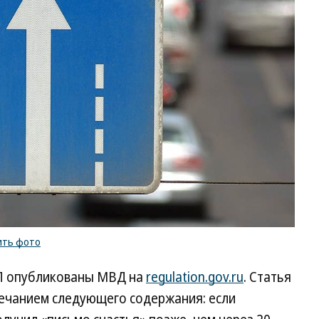
ить фото
П опубликованы МВД на
regulation.gov.ru
. Статья
мечанием следующего содержания: если