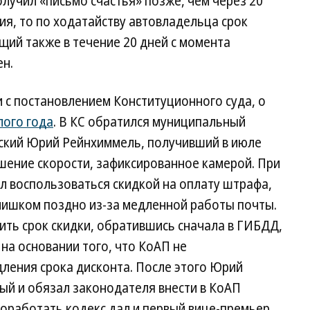
учил «письмо счастья» позже, чем через 20
ия, то по ходатайству автовладельца срок
щий также в течение 20 дней с момента
ен.
 с постановлением Конституционного суда, о
лого года
. В КС обратился муниципальный
ский Юрий Рейнхиммель, получивший в июле
шение скорости, зафиксированное камерой. При
л воспользоваться скидкой на оплату штрафа,
слишком поздно из-за медленной работы почты.
ть срок скидки, обратившись сначала в ГИБДД,
 на основании того, что КоАП не
ления срока дисконта. После этого Юрий
ый и обязал законодателя внести в КоАП
доработать кодекс дал и первый вице-премьер