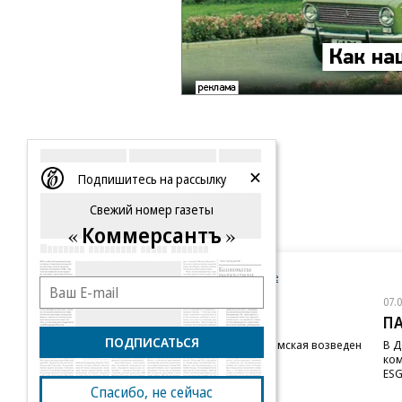
Подпишитесь на рассылку
Свежий номер газеты
Коммерсантъ
Новости компаний
Все
07.08.2026
07.
STONE
П
ПОДПИСАТЬСЯ
Бизнес-центр STONE Римская возведен
В Д
в полную высоту
ком
ESG
Спасибо, не сейчас