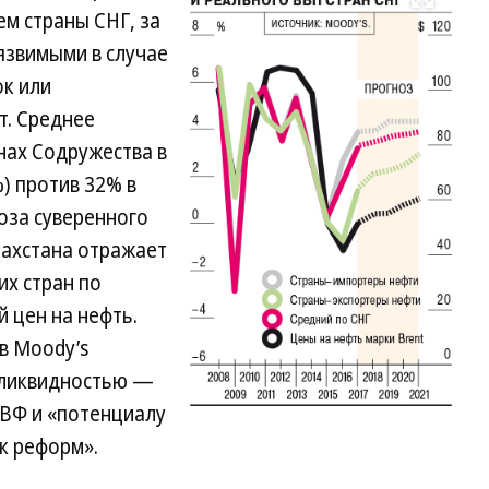
Развернуть на весь экран
ем страны СНГ, за
язвимыми в случае
к или
т. Среднее
нах Содружества в
) против 32% в
оза суверенного
ахстана отражает
их стран по
 цен на нефть.
в Moody’s
 ликвидностью —
ВФ и «потенциалу
к реформ».