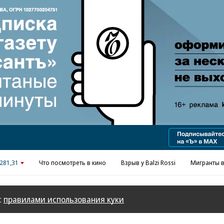
Реклама в «Ъ» www.kommersant.ru/ad
281,31
Что посмотреть в кино
Взрыв у Balzi Rossi
Мигранты в
с
правилами использования куки