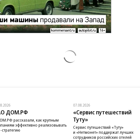
08.2026
07.08.2026
АО ДОМ.РФ
«Сервис путешествий
Туту»
ОМ.РФ рассказали, как крупным
паниям эффективно реализовывать
Сервис путешествий «Туту»
-стратегию
и «Нетмонет» поддержат лучших
сотрудников российских отелей