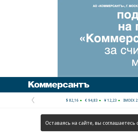
Коммерсантъ
$ 82,16
€ 94,83
¥ 12,23
IMOEX 2
Предыдущая
страница
Оставаясь на сайте, вы соглашаетесь 