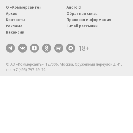
О «Коммерсанте»
Android
Архив
Обратная связь
Контакты
Правовая информация
Реклама
E-mail рассылки
Вакансии
18+
© АО «Коммерсантъ». 127006, Москва, Оружейный переулок д. 41,
тел. +7 (495) 797-69-70.
Сетевое издание «Коммерсантъ» (доменное имя сайта:
kommersant.ru) зарегистрировано Федеральной службой
по надзору в сфере связи, информационных технологий и массовых
коммуникаций (Роскомнадзор), регистрационный номер и дата
принятия решения о регистрации: серия
Эл № ФС77-76922
от 11 октября 2019 г.
Партнерские проекты/материалы, новости компаний, материалы
с пометкой «Промо» и «Официальное сообщение» опубликованы
на коммерческой основе.
На kommersant.ru применяются рекомендательные технологии.