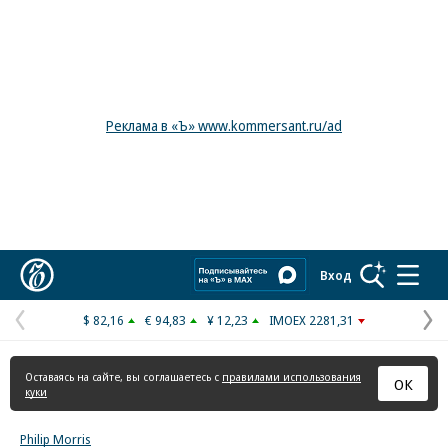
Реклама в «Ъ» www.kommersant.ru/ad
Коммерсантъ
Вход
$ 82,16
€ 94,83
¥ 12,23
IMOEX 2281,31
Предыдущая
С
страница
с
Оставаясь на сайте, вы соглашаетесь с
правилами использования
ОК
куки
Philip Morris