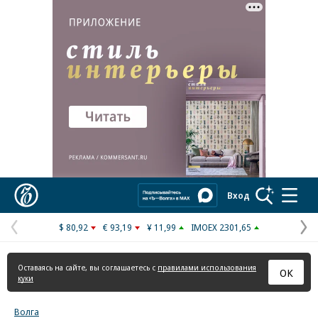
Реклама в «Ъ» www.kommersant.ru/ad
Коммерсантъ
Вход
$ 80,92
€ 93,19
¥ 11,99
IMOEX 2301,65
Предыдущая
С
страница
с
Оставаясь на сайте, вы соглашаетесь с
правилами использования
ОК
куки
Волга