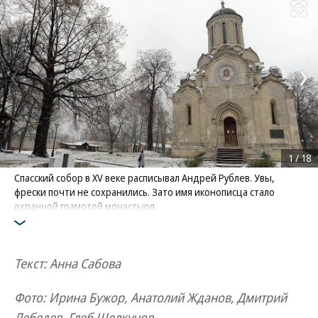
Развернуть на
1
/
18
Спасский собор в XV веке расписывал Андрей Рублев. Увы,
фрески почти не сохранились. Зато имя иконописца стало
охранной грамотой монастыря
Фото: Коммерсантъ / Глеб Щелкунов
/
купить фото
Текст: Анна Сабова
Фото: Ирина Бужор, Анатолий Жданов, Дмитрий
Лебедев, Глеб Щелкунов