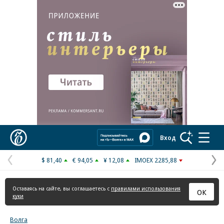
Реклама в «Ъ» www.kommersant.ru/ad
Коммерсантъ
Вход
$ 81,40
€ 94,05
¥ 12,08
IMOEX 2285,88
Предыдущая
С
страница
с
Оставаясь на сайте, вы соглашаетесь с
правилами использования
ОК
куки
Волга