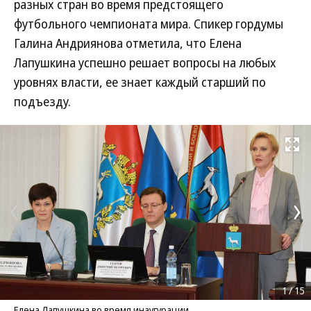
разных стран во время предстоящего
футбольного чемпионата мира. Спикер гордумы
Галина Андриянова отметила, что Елена
Лапушкина успешно решает вопросы на любых
уровнях власти, ее знает каждый старший по
подъезду.
Развернуть на
1
/
15
Елена Лапушкина во время инаугурации