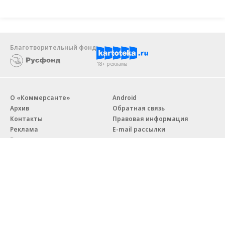
Благотворительный фонд
18+ реклама
О «Коммерсанте»
Android
Архив
Обратная связь
Контакты
Правовая информация
Реклама
E-mail рассылки
Вакансии
18+
© АО «Коммерсантъ». 127006, Москва, Оружейный переулок д. 41,
тел. +7 (495) 797-69-70.
Сетевое издание «Коммерсантъ» (доменное имя сайта: