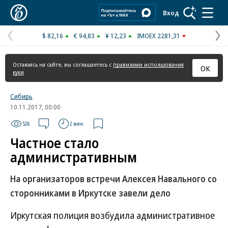
Коммерсантъ
Вход
$ 82,16
€ 94,83
¥ 12,23
IMOEX 2281,31
Предыдущая
С
страница
с
Оставаясь на сайте, вы соглашаетесь с
правилами использования
ОК
куки
Сибирь
10.11.2017, 00:00
526
2 мин.
Частное стало
административным
На организаторов встречи Алексея Навального со
сторонниками в Иркутске завели дело
Иркутская полиция возбудила административное