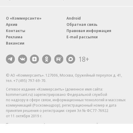
О «Коммерсанте»
Android
Архив
Обратная связь
Контакты
Правовая информация
Реклама
E-mail рассылки
Вакансии
18+
© АО «Коммерсантъ». 127006, Москва, Оружейный переулок д. 41,
тел. +7 (495) 797-69-70.
Сетевое издание «Коммерсантъ» (доменное имя сайта:
kommersant.ru) зарегистрировано Федеральной службой
по надзору в сфере связи, информационных технологий и массовых
коммуникаций (Роскомнадзор), регистрационный номер и дата
принятия решения о регистрации: серия
Эл № ФС77-76922
от 11 октября 2019 г.
Партнерские проекты/материалы, новости компаний, материалы
с пометкой «Промо» и «Официальное сообщение» опубликованы