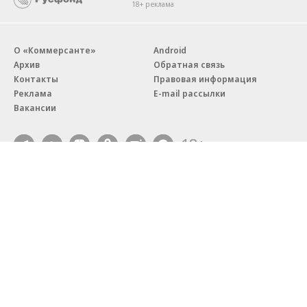
18+ реклама
О «Коммерсанте»
Android
Архив
Обратная связь
Контакты
Правовая информация
Реклама
E-mail рассылки
Вакансии
18+
© АО «Коммерсантъ». 127006, Москва, Оружейный переулок д. 41,
тел. +7 (495) 797-69-70.
Сетевое издание «Коммерсантъ» (доменное имя сайта:
kommersant.ru) зарегистрировано Федеральной службой
по надзору в сфере связи, информационных технологий и массовых
коммуникаций (Роскомнадзор), регистрационный номер и дата
принятия решения о регистрации: серия
Эл № ФС77-76922
от 11 октября 2019 г.
Партнерские проекты/материалы, новости компаний, материалы