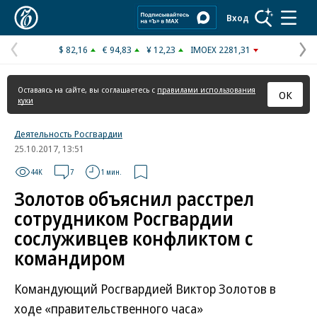
Коммерсантъ
Вход
$ 82,16
€ 94,83
¥ 12,23
IMOEX 2281,31
Предыдущая
С
страница
с
Оставаясь на сайте, вы соглашаетесь с
правилами использования
ОК
куки
Деятельность Росгвардии
25.10.2017, 13:51
44K
7
1 мин.
Золотов объяснил расстрел
сотрудником Росгвардии
сослуживцев конфликтом с
командиром
Командующий Росгвардией Виктор Золотов в
ходе «правительственного часа»