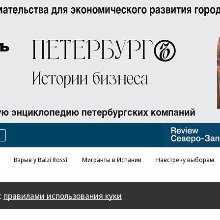
Реклама в «Ъ» www.kommersant.ru/ad
Взрыв у Balzi Rossi
Мигранты в Испании
Навстречу выборам
с
правилами использования куки