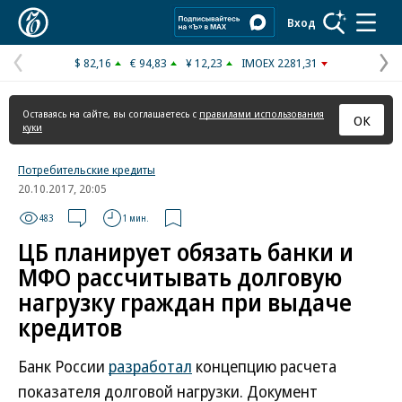
Коммерсантъ
Вход
$ 82,16
€ 94,83
¥ 12,23
IMOEX 2281,31
Предыдущая
С
страница
с
Оставаясь на сайте, вы соглашаетесь с
правилами использования
ОК
куки
Потребительские кредиты
20.10.2017, 20:05
483
1 мин.
ЦБ планирует обязать банки и
МФО рассчитывать долговую
нагрузку граждан при выдаче
кредитов
Банк России
разработал
концепцию расчета
показателя долговой нагрузки. Документ