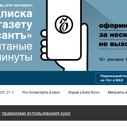
281,31
Что посмотреть в кино
Взрыв у Balzi Rossi
Мигранты в
с
правилами использования куки