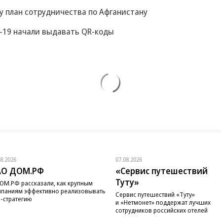
у план сотрудничества по Афганистану
-19 начали выдавать QR-коды
08.2026
07.08.2026
АО ДОМ.РФ
«Сервис путешествий
Туту»
ОМ.РФ рассказали, как крупным
паниям эффективно реализовывать
Сервис путешествий «Туту»
-стратегию
и «Нетмонет» поддержат лучших
сотрудников российских отелей