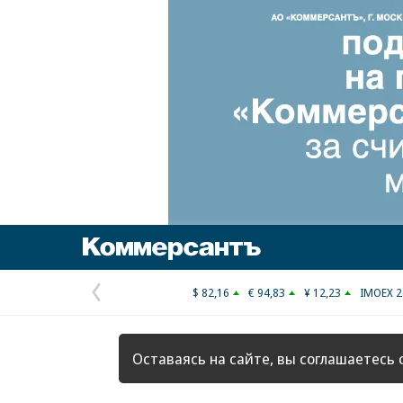
Коммерсантъ
$ 82,16
€ 94,83
¥ 12,23
IMOEX 2
Предыдущая
страница
Оставаясь на сайте, вы соглашаетесь 