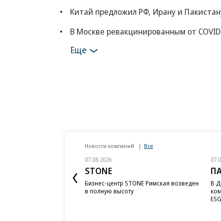
Китай предложил РФ, Ирану и Пакистан
В Москве ревакцинированным от COVID
Еще
Новости компаний
Все
07.08.2026
07.
STONE
П
Бизнес-центр STONE Римская возведен
В Д
в полную высоту
ком
ESG