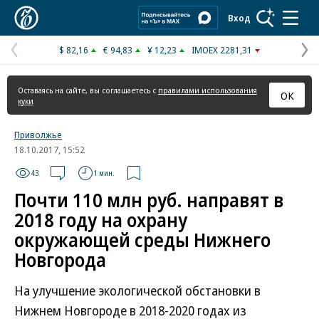
Коммерсантъ
Вход
$ 82,16
€ 94,83
¥ 12,23
IMOEX 2281,31
Предыдущая
С
страница
с
Оставаясь на сайте, вы соглашаетесь с
правилами использования
ОК
куки
Приволжье
18.10.2017, 15:52
43
1 мин.
Почти 110 млн руб. направят в
2018 году на охрану
окружающей среды Нижнего
Новгорода
На улучшение экологической обстановки в
Нижнем Новгороде в ‎2018-2020 годах из