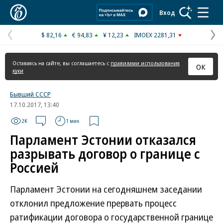
Коммерсантъ
Вход
$ 82,16
€ 94,83
¥ 12,23
IMOEX 2281,31
Предыдущая
С
страница
с
Оставаясь на сайте, вы соглашаетесь с
правилами использования
ОК
куки
Бывший СССР
17.10.2017, 13:40
2K
1 мин.
Парламент Эстонии отказался
разрывать договор о границе с
Россией
Парламент Эстонии на сегодняшнем заседании
отклонил предложение прервать процесс
ратификации договора о государственной границе